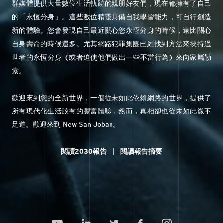
群媒體提供大量數位生活軌跡的親朋好友們，現在都擁有了自己
的「永恆分身」。這些數位精靈具備自我學習能力，可自行創造
新的體驗。您會發現自己最近關心您永恆分身的時候，遠比關心
自身壽命的時候還多。尤其網路犯罪集團已經找到方法來挾持過
世者的永恆分身 (或者迫使他們做出一些不當行為) 來向家屬勒
索。
歡迎來到您的全新世界，一個從未如此依賴網路的世界，提供了
所有現代化生活該有的豐富體驗，然而，真相卻也從未如此微不
足道。歡迎來到 New San Joban。
閱讀2030報告
|
閱讀報告摘要