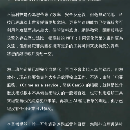
不論科技是否為您帶來了效率、安全及意義，但毫無疑問地，科
技已經讓線上世界變得更加危險。更高的連網能力已使得駭客可
利用的攻擊面越來越大。儘管資料篡改、網路勒索、阻斷服務等
攻擊的存在歷史遠比一幅塵封的 NFT (非同質化代幣) 畫作更為
久遠，但網路犯罪集團卻擁有更多的工具可用來挾持您的資料，
將您的銀行帳戶洗劫一空。
您上班的企業已經完全自動化，再也不會出現人為的錯誤。但您
放心，現在您要負責的大多是處理輸出工作。不過，由於「犯罪
服務」(Crime-as-a-service，簡稱 CaaS) 的猖獗，就算是沒什
麼技術或根本不具備技術能力的一般老百姓，也可利用這類工具
來經營自己的網路犯罪事業。再加上 AI 輔助攻擊的崛起，似乎已
經沒有任何企業可以倖免。
企業機構並非唯一可能遭到進階威脅的目標，您那些自願透過社