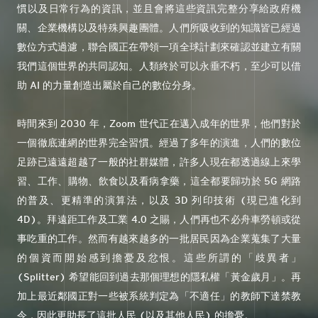
慣以及日常行為的資訊，並且會將這些資訊完整分享給政府機
關、企業機構以及特殊興趣團體。人們所吸收到的知識皆已經過
數位方式過濾，聯合國正在帶領一項全球計劃來確認並建立有關
我們這個世界的共同認知。人類終於可以永垂不朽，至少可以借
助 AI 的力量創造出屬於自己的數位分身。
時間來到 2030 年，Zoom 世代正在邁入成年的世界，他們對於
一個徹底連網的世界完全習慣。經過了多年的演進，人們的數位
足跡已遠遠超越了一般的社群媒體，許多人現在都透過線上來學
習、工作、購物、飲食以及看病拿藥，這全都要歸功於 5G 網路
的普及、更精準的演算法，以及 3D 列印技術 (現已進化到
4D)。拜遠距工作及工業 4.0 之賜，人們再也不必舟車勞頓或從
事吃重的工作。然而有越來越多的一批居民因為企業蒐集了大量
的個資而開始感到擔憂及忿恨。這些所謂的「歧異者」
(Splitter) 希望能回到過去那個理想的隱私權「黃金歲月」。再
加上最近鄰國正對一些被系統判定為「不適任」的教師下達禁教
令，因此更助長了這批人民 (以及其他人民) 的擔憂。