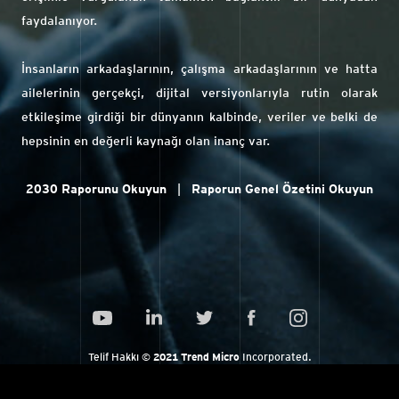
faydalanıyor.
İnsanların arkadaşlarının, çalışma arkadaşlarının ve hatta
ailelerinin gerçekçi, dijital versiyonlarıyla rutin olarak
etkileşime girdiği bir dünyanın kalbinde, veriler ve belki de
hepsinin en değerli kaynağı olan inanç var.
2030 Raporunu Okuyun
|
Raporun Genel Özetini Okuyun
Telif Hakkı ©
2021 Trend Micro
Incorporated.
Tüm hakları saklıdır.