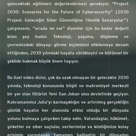
gelecekteki eğilimleri değerlendirmesi gerekiyor. “Project
2030: Scenarios for the Future of Cybersecurity” (2030
Projesi: Geleceğin Siber Güvenliğine Yönelik Senaryolar”)
çalışmasını, “sırada ne var” diyenler için bu kadar değerli
kılan şey budur. Teknoloji, yaşama, düşünme ve
çevremizdeki dünyayı görme biçimimizi etkilemeye devam
ettiğinden, 2030 yılındaki hayata sürükleyici ve bütünsel bir
şekilde bakmak büyük önem taşıyor.
Bu özel video dizisi, çok da uzak olmayan bir gelecekte 2030
yılında, teknoloji konusunda bilgili ve mahremiyet merkezli
bir yer olan fütürist Yeni San Joban ulus devletinde geçiyor.
Kahramanımız Julia’yı karmaşıklığın ve artırılmış gerçekliğin
günlük hayatın her alanında etkisi olduğu bir dünyada
yolunu bulmaya çalışırken takip edin. Vatandaşlar, hükümet,
şirketler ve siber suçlular, verilerimize ve kimliğimize kolay
erişimle vurgulanan tamamen bağlantılı bir dünyadan