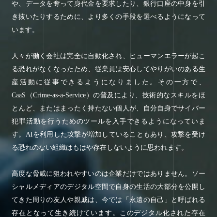
や、データを奪って身代金を要求したり、銀行口座の中身を引
き抜いたりするために、より多くの手段を選べるようになって
います。
人々が働く会社は完全に自動化され、ヒューマンエラーが起こ
る恐れがなくなったため、従業員は安心してやりがいのある生
産活動に従事できるようになりました。その一方で、
CaaS（Crime-as-a-Service）の普及により、技術的なスキルをほ
とんど、またはまったく持たない個人が、自分自身でサイバー
犯罪活動を行うためのツールを入手できるようになっていま
す。AIを利用した攻撃が増加していることもあり、攻撃を受け
る恐れのない組織はもはや存在しないように思われます。
高度な脅威に狙われやすいのは企業だけではありません。ソー
シャルメディアのデジタル空間で自身の生活の大部分を公開し
てきた周りの友人や親戚は、今では「永遠の自己」と呼ばれる
存在となって生き続けています。このデジタル化された存在