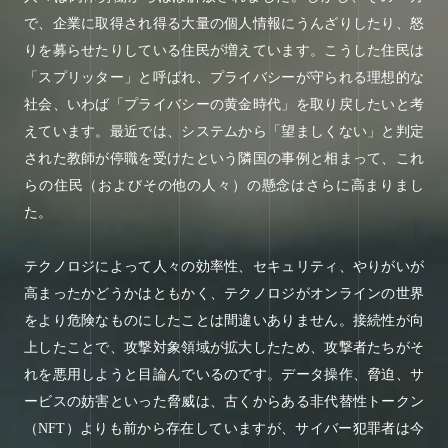
で、企業に取得され得る大量の個人情報にうんざりしたり、怒
りを募らせたりしている住民が増えています。こうした住民は
「スプリッター」と呼ばれ、プライバシーが守られる理想的な
社会、いわば「プライバシーの黄金時代」を取り戻したいと考
えています。最近では、システムから「望ましくない」と判定
された教師が停職を受けたという隣国の事例と相まって、これ
らの住民（およびその他の人々）の懸念はさらに高まりまし
た。
テクノロジによって人々の効率性、セキュリティ、やりがいが
高まったかどうかはともかく、テクノロジがオンラインの世界
をより危険なものにしたことは間違いありません。接続性が向
上したことで、攻撃対象領域が拡大したため、攻撃者たちがそ
れを悪用しようと目論んでいるのです。データ操作、脅迫、サ
ービスの妨害といった脅威は、古くからある非代替性トークン
（NFT）よりも前から存在していますが、サイバー犯罪者は今