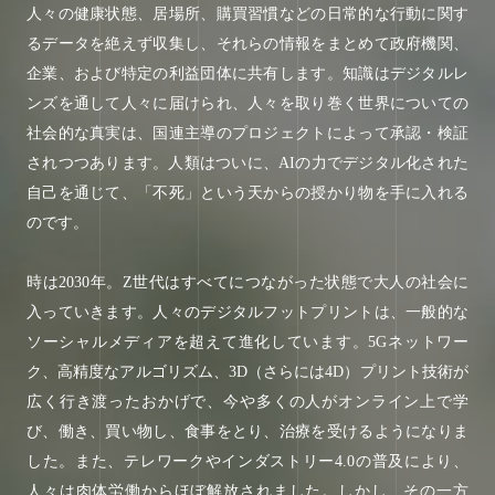
人々の健康状態、居場所、購買習慣などの日常的な行動に関す
るデータを絶えず収集し、それらの情報をまとめて政府機関、
企業、および特定の利益団体に共有します。知識はデジタルレ
ンズを通して人々に届けられ、人々を取り巻く世界についての
社会的な真実は、国連主導のプロジェクトによって承認・検証
されつつあります。人類はついに、AIの力でデジタル化された
自己を通じて、「不死」という天からの授かり物を手に入れる
のです。
時は2030年。Z世代はすべてにつながった状態で大人の社会に
入っていきます。人々のデジタルフットプリントは、一般的な
ソーシャルメディアを超えて進化しています。5Gネットワー
ク、高精度なアルゴリズム、3D（さらには4D）プリント技術が
広く行き渡ったおかげで、今や多くの人がオンライン上で学
び、働き、買い物し、食事をとり、治療を受けるようになりま
した。また、テレワークやインダストリー4.0の普及により、
人々は肉体労働からほぼ解放されました。しかし、その一方