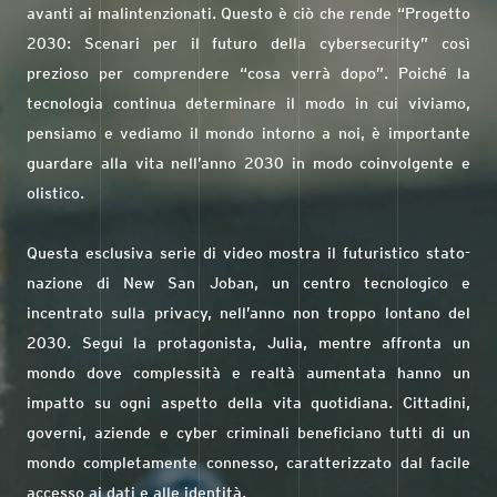
avanti ai malintenzionati. Questo è ciò che rende “Progetto
2030: Scenari per il futuro della cybersecurity” così
prezioso per comprendere “cosa verrà dopo”. Poiché la
tecnologia continua determinare il modo in cui viviamo,
pensiamo e vediamo il mondo intorno a noi, è importante
guardare alla vita nell’anno 2030 in modo coinvolgente e
olistico.
Questa esclusiva serie di video mostra il futuristico stato-
nazione di New San Joban, un centro tecnologico e
incentrato sulla privacy, nell’anno non troppo lontano del
2030. Segui la protagonista, Julia, mentre affronta un
mondo dove complessità e realtà aumentata hanno un
impatto su ogni aspetto della vita quotidiana. Cittadini,
governi, aziende e cyber criminali beneficiano tutti di un
mondo completamente connesso, caratterizzato dal facile
accesso ai dati e alle identità.